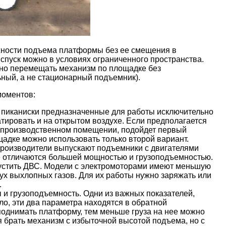
ожности подъема платформы без ее смещения в
 спуск можно в условиях ограниченного пространства.
жно перемещать механизм по площадке без
ный, а не стационарный подъемник).
моментов:
т пиканиски предназначенные для работы исключительно
тировать и на открытом воздухе. Если предполагается
в производственном помещении, подойдет первый
щадке можно использовать только второй вариант.
 Производители выпускают подъемники с двигателями
е отличаются большей мощностью и грузоподъемностью.
апустить ДВС. Модели с электромоторами имеют меньшую
ух выхлопных газов. Для их работы нужно заряжать или
.
и грузоподъемность. Одни из важных показателей,
ло, эти два параметра находятся в обратной
 поднимать платформу, тем меньше груза на нее можно
я брать механизм с избыточной высотой подъема, но с