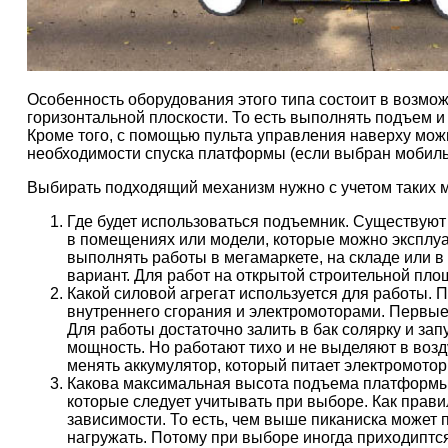
Особенность оборудования этого типа состоит в возм
горизонтальной плоскости. То есть выполнять подъем и
Кроме того, с помощью пульта управления наверху мо
необходимости спуска платформы (если выбран мобиль
Выбирать подходящий механизм нужно с учетом таких 
Где будет использоваться подъемник. Существую
в помещениях или модели, которые можно эксплуа
выполнять работы в мегамаркете, на складе или 
вариант. Для работ на открытой строительной пло
Какой силовой агрегат используется для работы.
внутреннего сгорания и электромоторами. Первы
Для работы достаточно залить в бак солярку и з
мощность. Но работают тихо и не выделяют в возд
менять аккумулятор, который питает электромотор
Какова максимальная высота подъема платформы 
которые следует учитывать при выборе. Как прави
зависимости. То есть, чем выше пиканиска может
нагружать. Потому при выборе иногда приходиптс